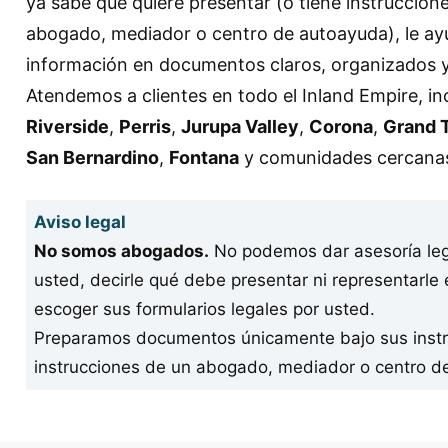
ya sabe qué quiere presentar (o tiene instruccione
abogado, mediador o centro de autoayuda), le ay
información en documentos claros, organizados y l
Atendemos a clientes en todo el Inland Empire, i
Riverside
,
Perris
,
Jurupa Valley
,
Corona
,
Grand 
San Bernardino
,
Fontana
y comunidades cercana
Aviso legal
No somos abogados.
No podemos dar asesoría legal
usted, decirle qué debe presentar ni representarle
escoger sus formularios legales por usted.
Preparamos documentos únicamente bajo sus instr
instrucciones de un abogado, mediador o centro d